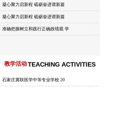
凝心聚力启新程 砥砺奋进谱新篇
凝心聚力启新程 砥砺奋进谱新篇
准确把握树立和践行正确政绩观 学
增强党性修养，树牢正确政绩观
教学活动
TEACHING ACTIVITIES
石家庄冀联医学中等专业学校 20
深耕实训教学 筑牢规范根基
熟知志愿填报政策 精准护航学子升
以考促学，备战升学
以评促建提质量 匠心育人展风采